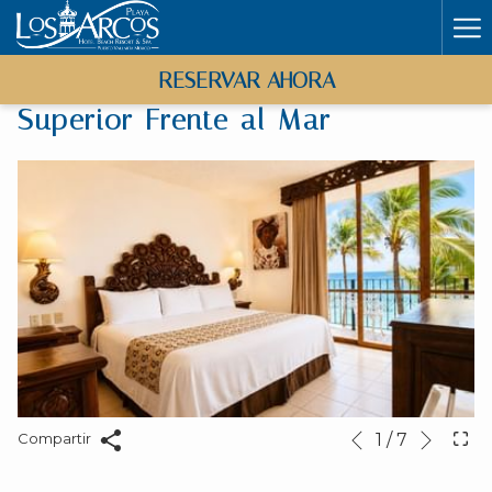
Ha
Me
RESERVAR AHORA
Superior Frente al Mar
Sigui
Botones
Al
1
/
7
Compartir
Anterior
de
hacer