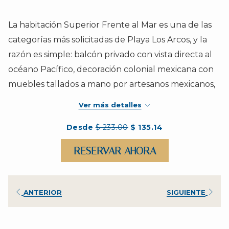
control
clic
de
en
La habitación Superior Frente al Mar es una de las
la
los
categorías más solicitadas de Playa Los Arcos, y la
presentación
siguientes
razón es simple: balcón privado con vista directa al
de
enlaces,
océano Pacífico, decoración colonial mexicana con
diapositivas
se
muebles tallados a mano por artesanos mexicanos,
actualizará
y la flexibilidad de elegir entre cama King size o dos
el
Ver más detalles
camas dobles según tu grupo.
contenido
Desde
$ 233.00
$ 135.14
anterior
Ubicada en el corazón de la Zona Romántica de
Puerto Vallarta, con acceso inmediato a la playa y a
RESERVAR AHORA
pasos del Muelle de Los Muertos, esta habitación
combina comodidad, autenticidad mexicana y una
ANTERIOR
SIGUIENTE
de
las vistas más privilegiadas del hotel.
Comodidades de la habitación superior frente
al mar