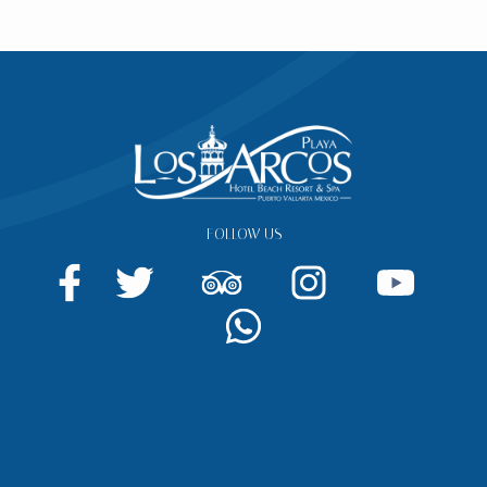
Vista al océano
Wi-Fi de alta velocidad de cortesía
Plancha / tabla de planchar
Mini refrigerador
Secador de pelo
Servicio de habitación
Aire acondicionado
FOLLOW US
Teléfono de marcación directa
Televisión de pantalla plana con canales por
cable
Baño de mármol
Amenidades de baño
Caja de seguridad
Balcón privado