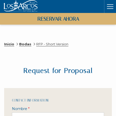
Ha
Me
RESERVAR AHORA
Inicio
Bodas
RFP - Short Version
Request for Proposal
CONTACT INFORMATION
Nombre
*